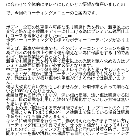
に合わせて全体的にキレイにしたいとご要望が御座いましたの
で、今回のコーティングメニューのご案内です。
ボディー全面の洗車傷を可能な限り研磨作業を行い、新車以上の
光沢と艶が出る鏡面ボディーに仕上げる為にプレミアム鏡面仕上
げコースを選択されましたm(_ _)m
ボディーコーティングでも様々なボディーコーティングがありま
す。
例えば、新車や中古車でも、今のボディーコンディションを保つ
為に汚れの付着防止や擦り傷が増えない為に保護をする目的であ
れば、研磨作業は不要となります。
新車でも研磨作業を行う事で新車以上の光沢と艶を求める方はプ
レミアム鏡面研磨作業が必ず必要となります。
中にはコーティング剤を塗ればキレイになると思う方もいらっし
ゃいますが、確かに艶はコーティング剤の種類でも異なります
が、艶は出ますが擦り傷や洗車傷が消えるわけでは御座いませ
ん。
傷は大袈裟な言い方かもしれませんが、研磨作業と言って削らな
いと100%なくなりません。
塗装修理も当然行いますが、深い傷は塗装、浅い傷は研磨する以
外は、目の錯覚を利用した油分で誤魔化すぐらいしか方法は無い
と思います(^_^;)
表面上の浅い傷は消する事が可能ですが、トップコートのクリア
ー塗装よりも下のぼて色のベース塗装まで達している場合は研磨
作業を行っても傷は消えません。
キレイに研磨作業を行なって、傷が消えたらそのままで良い方は
コーティング施工は不要ですが、せっかく傷がなくなってキレイ
にしたので、コーティング剤で傷防止と汚れの付着を防ぎ、長期
間ボディーを傷や汚れから保護する目的がボディーコーティング