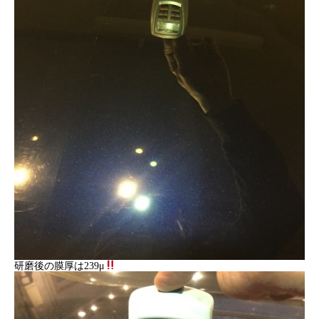
研磨後の膜厚は239μ