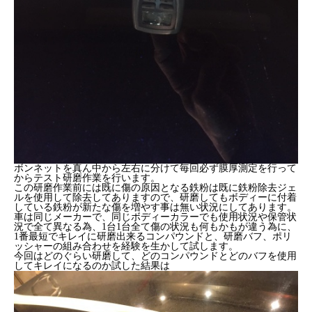
ボンネットを真ん中から左右に分けて毎回必ず膜厚測定を行って
からテスト研磨作業を行います。
この研磨作業前には既に傷の原因となる鉄粉は既に鉄粉除去ジェ
ルを使用して除去してありますので、研磨してもボディーに付着
している鉄粉が新たな傷を増やす事は無い状況にしてあります。
車は同じメーカーで、同じボディーカラーでも使用状況や保管状
況で全て異なる為、1台1台全て傷の状況も何もかもが違う為に、
1番最短でキレイに研磨出来るコンパウンドと、研磨バフ、ポリ
ッシャーの組み合わせを経験を生かして試します。
今回はどのぐらい研磨して、どのコンパウンドとどのバフを使用
してキレイになるのか試した結果は