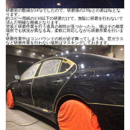
研磨前の数値が247μでしたので、研磨後の239μとの差は8μとな
ります。
約コピー用紙の1/10以下の研磨だけで、無駄に研磨を行わないで
済んだ明確な根拠となります。
塗装と研磨作業を行う道具の相性が見つかったら、後はその都度
場所でも状況が異なる為、柔軟に対応しながら研磨作業を行いま
す。
研磨作業中はコンパウンドの粉が必ず舞ってしまう為、窓ガラス
など研磨作業を行わない場所はマスキングしておきます。