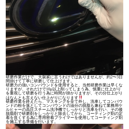
研磨作業だけで、大袈裟に言うわけではありませんが、約2〜3日
間掛けて丁寧に研磨して仕上げます。
研磨力の強いコンパウンドを使用すると、当然研磨作業は早くな
りますが、それだけで10μ以上削ってしまう為、慎重に仕上がり
を重視して研磨を行う為に時間が掛かりますが、その分仕上がり
はなんとも言えない仕上がりになります
研磨作業を終えたら、マスキングを全て外し、洗車してコンパウ
ンドの粉を落としてコンパウンドの油分の脱脂も兼ねて業務用ケ
ルヒャーの高圧スチーム洗浄機でしっかりと洗車を行い、その後
脱脂剤で研磨剤をしっかりと除去してから、コーティング剤の定
着を良くする為に専用密着プライマーを使用してコーティング剤
を施工する準備を行います。