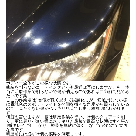
ボディー全体がこの様な状態です。
塗装を削らないコーティングとかも最近は耳にしますが、もし本
当に研磨作業で削らないで傷が消えるのであれば目の前で見てみ
たいです笑
ここの作業場は1番傷が良く見えて誤魔化しが一切通用しない様
に電球色のスポットライトを44個を様々な角度から照らしている
ので、見たくない傷がハッキリ見えてしまう程鮮明にわかりま
す。
何度も言いますが、傷は研磨作業を行い、塗装のクリアーを削
り、更に曇りが無い様にスッキリと最短で最高な状態にする事が
1番キレイに仕上がり、塗装を無駄に薄くしないで済むので大切
な事です。
研磨前には必ず塗装の膜厚を測定します。