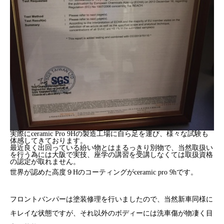
実際にceramic Pro 9Hの製造工場に自ら足を運び、様々な試験も
体感してきております。
最近良く出回っている紛い物とはまるっきり別物で、当然取扱い
を行う為には大阪で実技、座学の講習を受講しなくては取扱資格
の認定が取れません。
世界が認めた高度９Hのコーティングがceramic pro 9hです。
フロントバンパーは塗装修理を行いましたので、当然新車同様に
キレイな状態ですが、それ以外のボディーには洗車傷が物凄く目