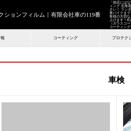
「他店にはな
ィング 北海
さい！ ラン
車バイクまで
ションフィルム｜有限会社車の119番
客様の大切な
上げます！札
（ガラスコー
コーティング
情報
コーティング
プロテク
車検