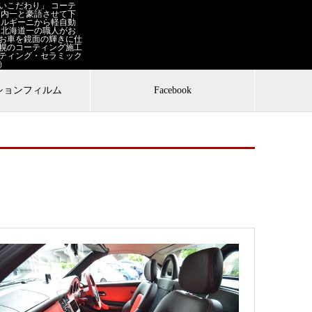
いこだわり」 コーテ
道内一と豪語させて下
ボルギーニから軽自動
 北海道一の職人がお

お車を鏡面の輝きに仕
幌のコーティング施工
ティング・セラミック
）
ションフィルム
Facebook