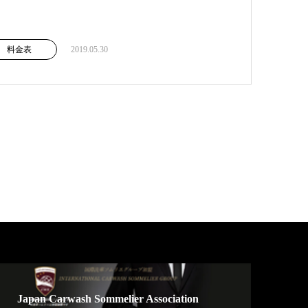
料金表
2019.05.30
Japan Carwash Sommelier Association