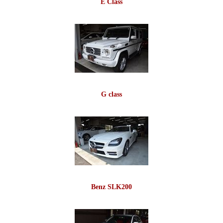
E Class
G class
Benz SLK200