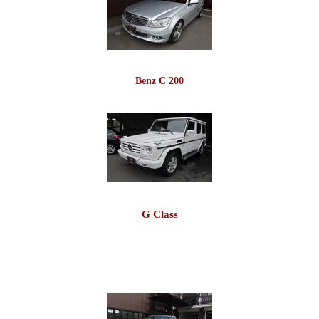
Benz C 200
G Class