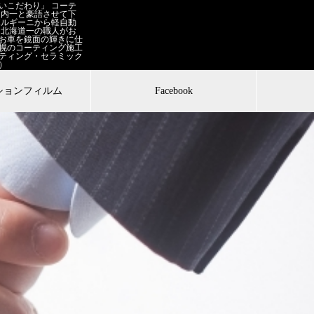
いこだわり」 コーテ
道内一と豪語させて下
ボルギーニから軽自動
 北海道一の職人がお

お車を鏡面の輝きに仕
幌のコーティング施工
ティング・セラミック
）
ションフィルム
Facebook