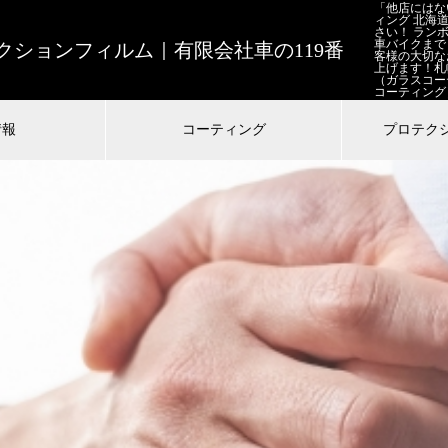
「他店にはな
ィング 北海
さい！ ラン
車バイクまで
ションフィルム｜有限会社車の119番
客様の大切な
上げます！札
（ガラスコー
コーティング
情報
コーティング
プロテク