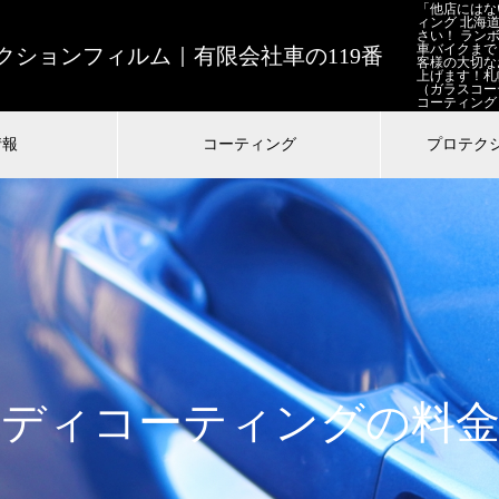
「他店にはな
ィング 北海
さい！ ラン
車バイクまで
ションフィルム｜有限会社車の119番
客様の大切な
上げます！札
（ガラスコー
コーティング
情報
コーティング
プロテク
ボディコーティングの料金