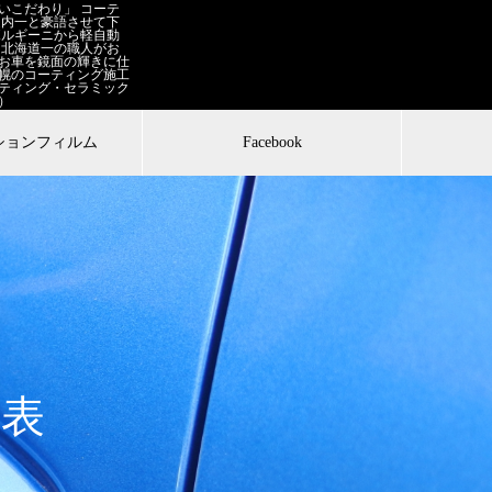
いこだわり」 コーテ
道内一と豪語させて下
ボルギーニから軽自動
 北海道一の職人がお

お車を鏡面の輝きに仕
幌のコーティング施工
ティング・セラミック
）
ションフィルム
Facebook
表