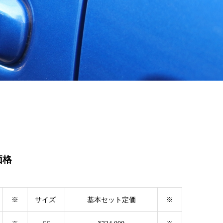
価格
※
サイズ
基本セット定価
※