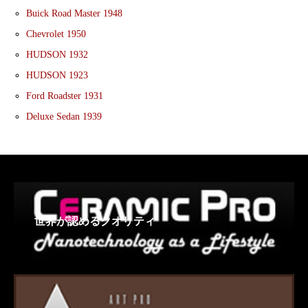
Buick Road Master 1948
Chevrolet 1950
HUDSON 1932
HUDSON 1923
Ford Roadster 1931
Deluxe Sedan 1939
世界が認めるクオリティ