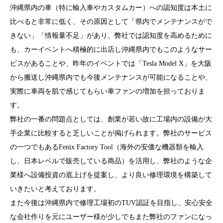
沖縄県内の車（特に輸入車やカスタムカー）への認知度は本土に
比べると非常に低く、その原因として「県内でメンテナンスがで
きない」「情報量不足」があり、弊社では認知度を高めるために
も、カーイベントへ積極的に出店し沖縄県内でもこのようなサー
ビスがあることや、昨年のイベントでは「Tesla Model X」を大阪
から搬送し沖縄県内でも今後メンテナンスが可能になることや、
実際に車両を肌で感じてもらい車ファンの増加を担っておりま
す。
弊社の一番の問題点としては、創業が若い故に工場内の設備が大
手企業に比較すると乏しいことが掲げられます。弊社のサービス
の一つでもあるFenix Factory Tool（海外の安価な機器類を輸入
し、日本レベルで販売している商品）を活用し、弊社のような企
業様へ設備投資の底上げを提案し、より良い修理環境を構築して
いきたいと考えております。
また今後は沖縄県内で修理工場初のTUV認証を目指し、安心安全
な会社作りを元にユーザー様が少しでもまた弊社のファンになっ